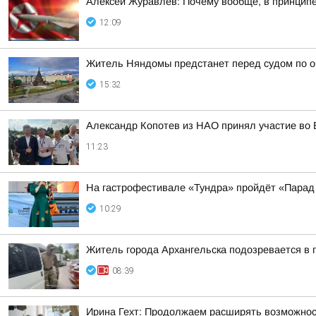
Алексей Журавлев: Почему вообще, в принципе,
12:09
Житель Няндомы предстанет перед судом по о
15:32
Александр Копотев из НАО принял участие во 
11:23
На гастрофестивале «Тундра» пройдёт «Парад
10:29
Житель города Архангельска подозревается в 
08:39
Ирина Гехт: Продолжаем расширять возможнос