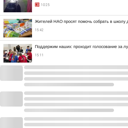
10:25
Жителей НАО просят помочь собрать в школу 
15:42
Поддержим наших: проходит голосование за л
15:11