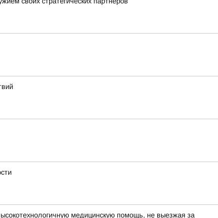
ужием своих стратегических партнеров
твий
ости
высокотехнологичную медицинскую помощь, не выезжая за