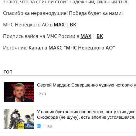
знают, что за спиной стоит надежный, сильный тыл.
Спасибо за неравнодушие! Победа будет за нами!
МЧС Ненецкого АО в
MAX
|
ВК
Подписывайся на МЧС России в
MAX
|
ВК
Источник:
Канал в МАКС "МЧС Ненецкого АО"
ТОП
Сергей Мардан: Совершенно чудную историю 
12:01
У наших британских оппонентов, вот у этих д
Оксфорде (не шучу), есть вполне устоявшаяся, 
11:09