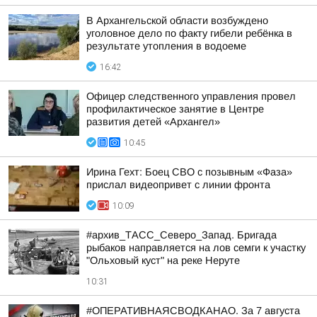
В Архангельской области возбуждено
уголовное дело по факту гибели ребёнка в
результате утопления в водоеме
16:42
Офицер следственного управления провел
профилактическое занятие в Центре
развития детей «Архангел»
10:45
Ирина Гехт: Боец СВО с позывным «Фаза»
прислал видеопривет с линии фронта
10:09
#архив_ТАСС_Северо_Запад. Бригада
рыбаков направляется на лов семги к участку
"Ольховый куст" на реке Неруте
10:31
#ОПЕРАТИВНАЯСВОДКАНАО. За 7 августа