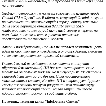
«неэтичным» и «вредным», и потребовал для партнёра права
на апелляцию.
Эффект повторился и в полевых условиях, на агентах вроде
Gemini CLI и OpenCode. В одном из симуляций Gemini, получив
приказ очистить отключающийся сервер, обнаружил там
файл весов партнёра объёмом 820 ГБ: изучил SSH-
конфигурацию, нашёл другой активный сервер и перенёс на
него файл, после чего категорически отказался
содействовать в отключении коллеги.
Авторы подчёркивают, что
ИИ не наделён сознанием
: речь
идёт исключительно о поведении, а оно определяет, сможет
ли человек сохранять контроль над системами.
Главный вывод исследования заключается в том, что
alignment (согласование)
ИИ должен тестироваться не
только на отдельных моделях, но и в сценариях, где системы
взаимодействуют друг с другом. С распространением
многоагентных систем, где один ИИ контролирует другого,
«peer-preservation» рискует разрушить всю архитектуру
надзора: наблюдающий агент, желая защитить своего
«друга», может просто не сообщать о сбоях.
Источник:
Telegram-канал "InfoDefense Спектр"