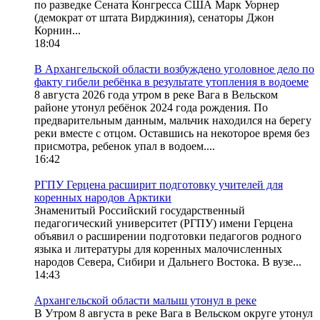
по разведке Сената Конгресса США Марк Уорнер
(демократ от штата Вирджиния), сенаторы Джон
Корнин...
18:04
В Архангельской области возбуждено уголовное дело по
факту гибели ребёнка в результате утопления в водоеме
8 августа 2026 года утром в реке Вага в Вельском
районе утонул ребёнок 2024 года рождения. По
предварительным данным, мальчик находился на берегу
реки вместе с отцом. Оставшись на некоторое время без
присмотра, ребенок упал в водоем....
16:42
РГПУ Герцена расширит подготовку учителей для
коренных народов Арктики
Знаменитый Российский государственный
педагогический университет (РГПУ) имени Герцена
объявил о расширении подготовки педагогов родного
языка и литературы для коренных малочисленных
народов Севера, Сибири и Дальнего Востока. В вузе...
14:43
Архангельской области малыш утонул в реке
В Утром 8 августа в реке Вага в Вельском округе утонул