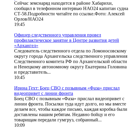
Сейчас земснаряд находится в районе Хабарихи,
сообщил в телефонном интервью НАО24 капитан судна
СТ-58.Подробности читайте по ссылке.Фото: Алексей
Орлов/НАО24
19:45
Офицер следственного управления провел
профилактическое занятие в Центре развития детей
«Архангел»
Следователь следственного отдела по Ломоносовскому
округу города Архангельска следственного управления
Следственного комитета РФ по Архангельской области
и Ненецкому автономному округу Екатерина Головина
и представитель...
10:45
Ирина Гехт: Боец СВО с позывным «Фаза» прислал
видеопривет с линии фронта
Боец СВО с позывным «Фаза» прислал видеопривет с
линии фронта. Посылки туда идут долго, но мы вместе
делаем все, чтобы каждое письмо, каждая коробка были
доставлены нашим ребятам. Недавно бойцу и его
товарищам передали гумгруз, собранный...
10:09