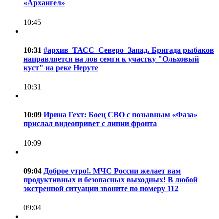
«Архангел»
10:45
10:31
#архив_ТАСС_Северо_Запад. Бригада рыбаков
направляется на лов семги к участку "Ольховый
куст" на реке Неруте
10:31
10:09
Ирина Гехт: Боец СВО с позывным «Фаза»
прислал видеопривет с линии фронта
10:09
09:04
Доброе утро!. МЧС России желает вам
продуктивных и безопасных выходных! В любой
экстренной ситуации звоните по номеру 112
09:04