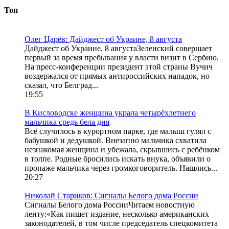
Топ
Олег Царёв: Дайджест об Украине, 8 августа
Дайджест об Украине, 8 августаЗеленский совершает
первый за время пребывания у власти визит в Сербию.
На пресс-конференции президент этой страны Вучич
воздержался от прямых антироссийских нападок, но
сказал, что Белград...
19:55
В Кисловодске женщина украла четырёхлетнего
мальчика средь бела дня
Всё случилось в курортном парке, где малыш гулял с
бабушкой и дедушкой. Внезапно мальчика схватила
незнакомая женщина и убежала, скрывшись с ребёнком
в толпе. Родные бросились искать внука, объявили о
пропаже мальчика через громкоговоритель. Нашлись...
20:27
Николай Стариков: Сигналы Белого дома России
Сигналы Белого дома РоссииЧитаем новостную
ленту:«Как пишет издание, несколько американских
законодателей, в том числе председатель спецкомитета