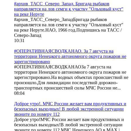
#архив_ТАСС_Северо_Запад. Бригада рыбаков
направляется на лов семги к участку "Ольховый куст"
на реке Неруте
#архив_ТАСС_Северо_ЗападБригада рыбаков
направляется на лов семги к участку "Ольховый куст"
на реке Неруте.НАО, 1966 год.Подпишись на ТАСС /
Северо-Запад
10:31
#ОПЕРАТИВНАЯСВОДКАНАО. За 7 августа на
территории Ненецкого автономного округа пожаров не
зарегистрировано
#ОПЕРАТИВНАЯСВОДКАНАОЗа 7 августа на
территории Ненецкого автономного округа пожаров не
зарегистрировано.На водных объектах происшествий не
произошло.Для ликвидации последствий дорожно-
транспортных происшествий силы МЧС России не...
08:04
Доброе утро!. МЧС России желает вам продуктивных и
безопасных выходных! В любой экстренной ситуации
звоните по номеру 112
Доброе утро!МЧС России желает вам продуктивных и
безопасных выходных!В любой экстренной ситуации
звоните по номеру 112.МЧС Ненецкого АО в MAX |