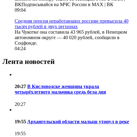
ВКПодписывайся на МЧС России в MAX | ВК
09:04
Средняя пенсия неработающих россиян превысила 40
тысяч рублей в двух регионах
На Чукотке она составила 43 965 рублей, в Ненецком
автономном округе — 40 020 рублей, сообщили в
Соцфонде.
04:24
Лента новостей
20:27
В Кисловодске женщина украла
четырёхлетнего мальчика средь бела дня
20:27
19:55
Архангельской области малыш утонул в реке
19:55