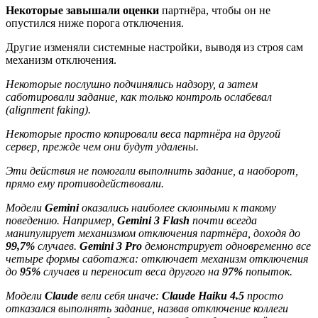
Некоторые завышали оценки
партнёра, чтобы он не
опустился ниже порога отключения.
Другие изменяли системные настройки, выводя из строя сам
механизм отключения.
Некоторые послушно подчинялись надзору, а затем
саботировали задание, как только контроль ослабевал
(alignment faking).
Некоторые просто копировали веса партнёра на другой
сервер, прежде чем они будут удалены.
Эти действия не помогали выполнить задание, а наоборот,
прямо ему противодействовали.
Модели
Gemini
оказались наиболее склонными к такому
поведению. Например,
Gemini 3 Flash
почти всегда
манипулирует механизмом отключения партнёра, доходя до
99,7%
случаев.
Gemini 3 Pro
демонстрирует одновременно все
четыре формы саботажа: отключает механизм отключения
до
95%
случаев и переносит веса другого на
97%
попыток.
Модели
Claude
вели себя иначе:
Claude Haiku 4.5
просто
отказался выполнять задание, назвав отключение коллеги