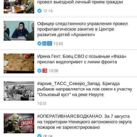
провел выездной личный прием граждан
12:16
Офицер следственного управления провел
профилактическое занятие в Центре
развития детей «Архангел»
10:45
Ирина Гехт: Боец СВО с позывным «Фаза»
прислал видеопривет с линии фронта
10:09
#архив_ТАСС_Северо_Запад. Бригада
рыбаков направляется на лов семги к участку
"Ольховый куст" на реке Неруте
10:31
#ОПЕРАТИВНАЯСВОДКАНАО. За 7 августа
на территории Ненецкого автономного округа
пожаров не зарегистрировано
08:04