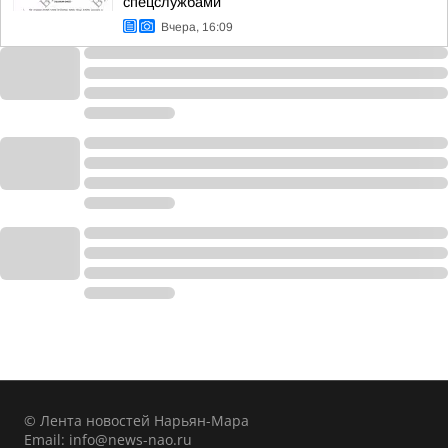
спецслужбами
Вчера, 16:09
© Лента новостей Нарьян-Мара
Email:
info@news-nao.ru