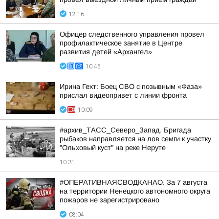
12:16
Офицер следственного управления провел
профилактическое занятие в Центре
развития детей «Архангел»
10:45
Ирина Гехт: Боец СВО с позывным «Фаза»
прислал видеопривет с линии фронта
10:09
#архив_ТАСС_Северо_Запад. Бригада
рыбаков направляется на лов семги к участку
"Ольховый куст" на реке Неруте
10:31
#ОПЕРАТИВНАЯСВОДКАНАО. За 7 августа
на территории Ненецкого автономного округа
пожаров не зарегистрировано
08:04