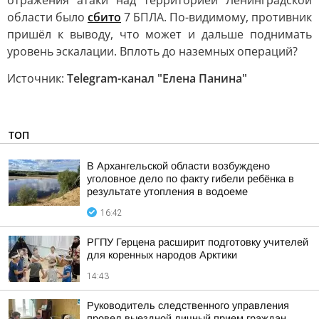
отражения атаки над территорией Ленинградской
области было
сбито
7 БПЛА. По-видимому, противник
пришёл к выводу, что может и дальше поднимать
уровень эскалации. Вплоть до наземных операций?
Источник:
Telegram-канал "Елена Панина"
ТОП
В Архангельской области возбуждено
уголовное дело по факту гибели ребёнка в
результате утопления в водоеме
16:42
РГПУ Герцена расширит подготовку учителей
для коренных народов Арктики
14:43
Руководитель следственного управления
провел выездной личный прием граждан