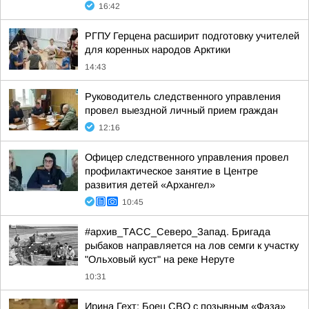
16:42
РГПУ Герцена расширит подготовку учителей
для коренных народов Арктики
14:43
Руководитель следственного управления
провел выездной личный прием граждан
12:16
Офицер следственного управления провел
профилактическое занятие в Центре
развития детей «Архангел»
10:45
#архив_ТАСС_Северо_Запад. Бригада
рыбаков направляется на лов семги к участку
"Ольховый куст" на реке Неруте
10:31
Ирина Гехт: Боец СВО с позывным «Фаза»