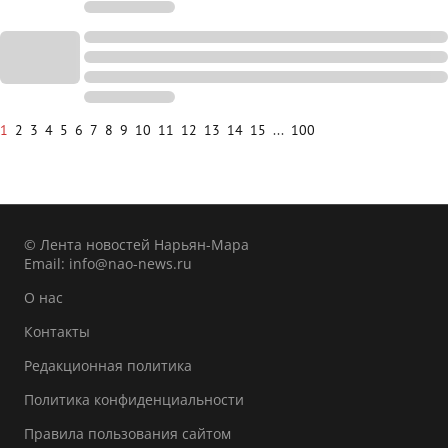
1
2
3
4
5
6
7
8
9
10
11
12
13
14
15
...
100
© Лента новостей Нарьян-Мара
Email:
info@nao-news.ru
О нас
Контакты
Редакционная политика
Политика конфиденциальности
Правила пользования сайтом