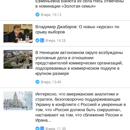
Евменьевна Ванюта из села Несь отмечены
в номинации «Золотая семья»
Вчера, 16:13
Владимир Джабаров: О новых «курсах» по
срыву выборов
Вчера, 14:28
В Ненецком автономном округе возбуждены
уголовные дела в отношении
представителей коммерческих организаций,
подозреваемых в коммерческом подкупе в
крупном размере
Вчера, 13:49
Интересно, что американские аналитики и
стратеги, безоговорочно поддерживающие
Украину в конфликте с Россией и уверенные в
том, что «Россия должна быть сокрушена»,
настаивают на том, что сближение России и
Ирана...
Вчера, 11:35