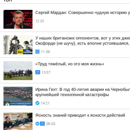
Сергей Мардан: Совершенно чудную историю 
12:01
У наших британских оппонентов, вот у этих д
Оксфорде (не шучу), есть вполне устоявшаяся, 
11:09
«Труд тяжёлый, но это моя жизнь»
13:57
Ирина Гехт: В год 40-летия аварии на Черноб
крупнейшей техногенной катастрофы
14:21
Ясность знаний приводит к ясности действий
09:03