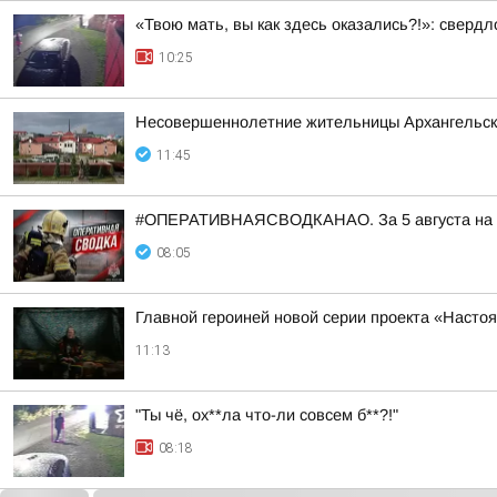
«Твою мать, вы как здесь оказались?!»: сверд
10:25
Несовершеннолетние жительницы Архангельской
11:45
#ОПЕРАТИВНАЯСВОДКАНАО. За 5 августа на тер
08:05
Главной героиней новой серии проекта «Наст
11:13
"Ты чё, ох**ла что-ли совсем б**?!"
08:18