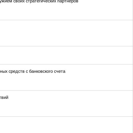
ужием своих стратегических партнеров
ых средств с банковского счета
твий