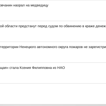
ловчанин наорал на медведицу
 области предстанут перед судом по обвинению в краже денежн
ритории Ненецкого автономного округа пожаров не зарегистр
оящая» стала Ксения Филипповна из НАО