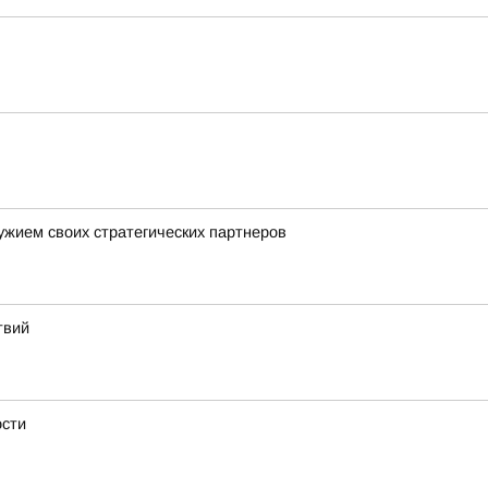
ужием своих стратегических партнеров
твий
ости