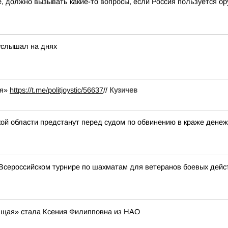
, должно вызывать какие-то вопросы, если Россия пользуется ор
услышал на днях
 я»
https://t.me/politjoystic/56637
//
Кузичев
 области предстанут перед судом по обвинению в краже денежн
Всероссийском турнире по шахматам для ветеранов боевых дейс
оящая» стала Ксения Филипповна из НАО