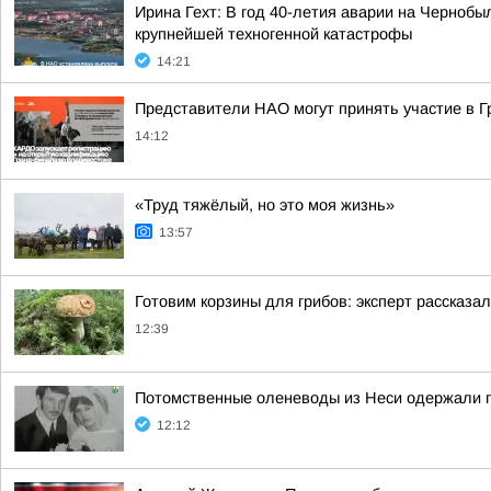
Ирина Гехт: В год 40-летия аварии на Черноб
крупнейшей техногенной катастрофы
14:21
Представители НАО могут принять участие в 
14:12
«Труд тяжёлый, но это моя жизнь»
13:57
Готовим корзины для грибов: эксперт рассказал
12:39
Потомственные оленеводы из Неси одержали п
12:12