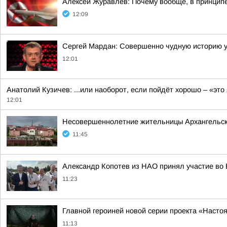
Алексей Журавлев: Почему вообще, в принципе
12:09
Сергей Мардан: Совершенно чудную историю 
12:01
Анатолий Кузичев: ...или наоборот, если пойдёт хорошо – «это
12:01
Несовершеннолетние жительницы Архангельской
11:45
Александр Копотев из НАО принял участие во 
11:23
Главной героиней новой серии проекта «Наст
11:13