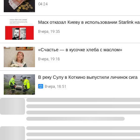
04:24
Маск отказал Киеву в использовании Starlink н
Вчера, 19:35
«Счастье — в кусочке хлеба с маслом»
Вчера, 19:18
В реку Сулу в Коткино выпустили личинок сига
Вчера, 18:51