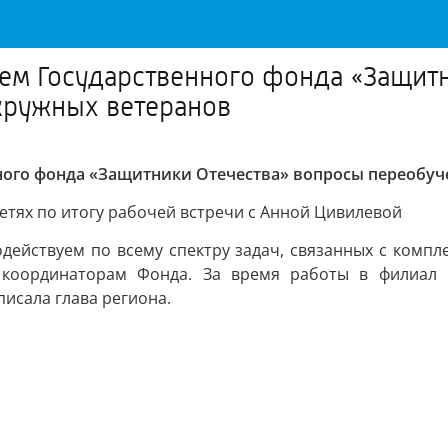
лем Государственного фонда «Защит
кружных ветеранов
ного фонда «Защитники Отечества» вопросы переобуч
етях по итогу рабочей встречи с Анной Цивилевой
ействуем по всему спектру задач, связанных с компле
оординаторам Фонда. За время работы в филиал п
исала глава региона.