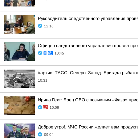
Руководитель следственного управления пров
12:16
Офицер следственного управления провел про
10:45
#архив_ТАСС_Северо_Запад. Бригада рыбаков н
10:31
Ирина Гехт: Боец СВО с позывным «Фаза» при
10:09
Доброе утро!. МЧС России желает вам продукт
09:04