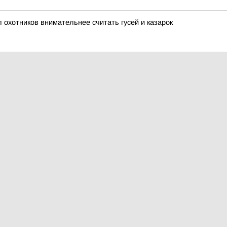
охотников внимательнее считать гусей и казарок
к называемой евродипломатии Кая Каллас сообщает о введении н
ению водных биоресурсов округа
 облачно, но зато без осадков
осознанно медитирует на светлое будущее