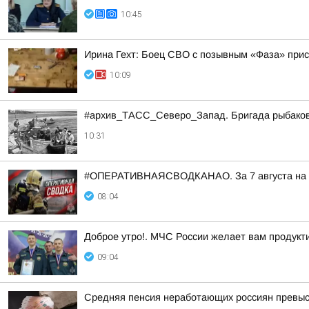
10:45
Ирина Гехт: Боец СВО с позывным «Фаза» при
10:09
#архив_ТАСС_Северо_Запад. Бригада рыбаков н
10:31
#ОПЕРАТИВНАЯСВОДКАНАО. За 7 августа на тер
08:04
Доброе утро!. МЧС России желает вам продукти
09:04
Средняя пенсия неработающих россиян превыси