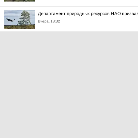
Департамент природных ресурсов НАО призвал 
Вчера, 18:32
Леонид Слуцкий: Кайя в зазеркалье: глава та
бандеровский террор
Вчера, 17:00
Ирина Гехт: Продолжаем работу по восстановл
Вчера, 16:54
Погода на выходные в Нарьян-Маре: прохладно,
Вчера, 16:41
Сергей Мардан: Нервная девушка с дипломом 
Вчера, 16:21