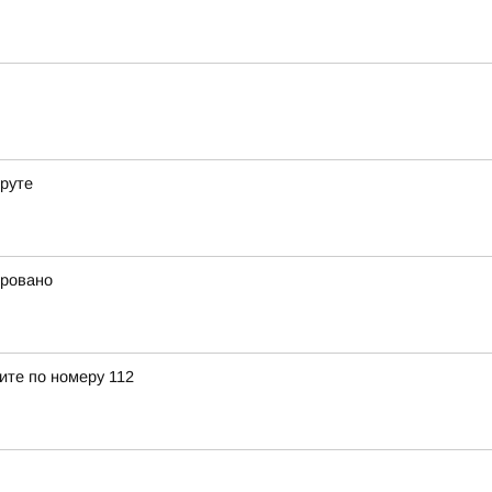
еруте
ировано
ите по номеру 112